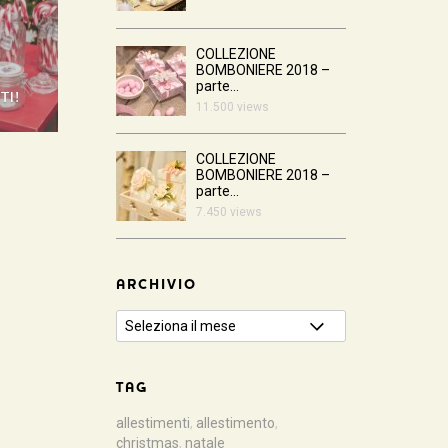
COLLEZIONE
BOMBONIERE 2018 –
parte...
TI!
11.500 views
COLLEZIONE
BOMBONIERE 2018 –
parte...
7.450 views
ARCHIVIO
TAG
allestimenti
,
allestimento
,
christmas
,
natale