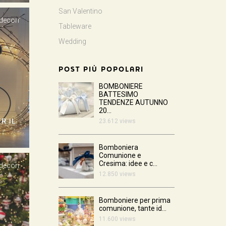
San Valentino
 decori
Tableware
Wedding
POST PIÙ POPOLARI
BOMBONIERE
BATTESIMO
TENDENZE AUTUNNO
20...
R IL
23.612 views
Bomboniera
Comunione e
Cresima: idee e c...
 decori
12.850 views
Bomboniere per prima
comunione, tante id...
11.600 views