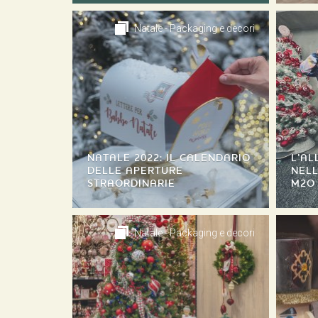
Natale - Packaging e decori
NATALE 2022: IL CALENDARIO
L’AL
DELLE APERTURE
NELL
STRAORDINARIE
M2O
Natale - Packaging e decori