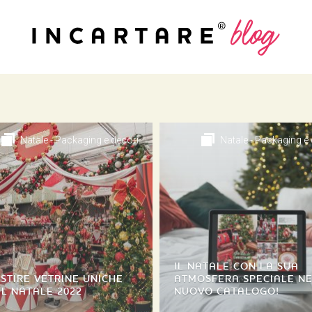
Natale - Packaging e decori
Natale - Packaging e
IL NATALE CON LA SUA
STIRE VETRINE UNICHE
ATMOSFERA SPECIALE N
IL NATALE 2022
NUOVO CATALOGO!