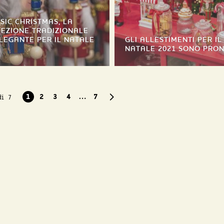
SIC CHRISTMAS, LA
EZIONE TRADIZIONALE
LEGANTE PER IL NATALE
GLI ALLESTIMENTI PER IL
NATALE 2021 SONO PRON
di 7
1
2
3
4
…
7