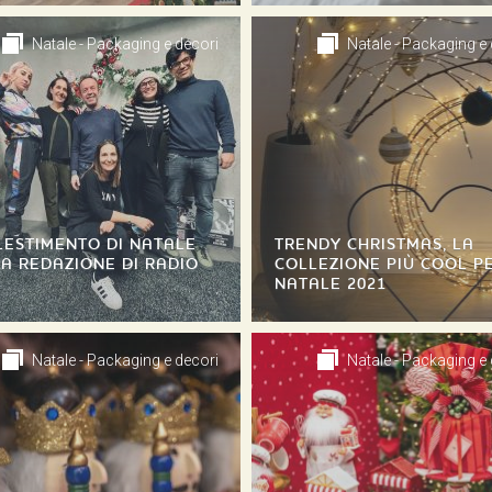
Natale - Packaging e decori
Natale - Packaging e
LESTIMENTO DI NATALE
TRENDY CHRISTMAS, LA
A REDAZIONE DI RADIO
COLLEZIONE PIÙ COOL PE
NATALE 2021
Natale - Packaging e decori
Natale - Packaging e