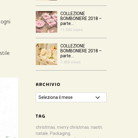
COLLEZIONE
BOMBONIERE 2018 –
 ogni
parte...
11.500 views
COLLEZIONE
BOMBONIERE 2018 –
stile
parte...
7.450 views
ARCHIVIO
TAG
christmas
,
merry christmas
,
nastri
,
natale
,
Packaging
,