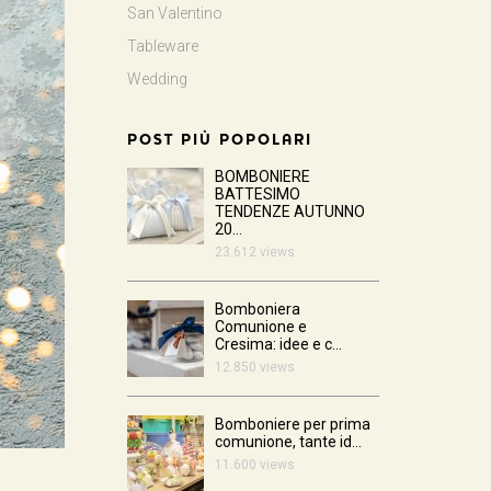
San Valentino
Tableware
Wedding
POST PIÙ POPOLARI
BOMBONIERE
BATTESIMO
TENDENZE AUTUNNO
20...
23.612 views
Bomboniera
Comunione e
Cresima: idee e c...
12.850 views
Bomboniere per prima
comunione, tante id...
11.600 views