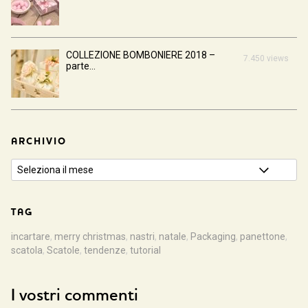
COLLEZIONE BOMBONIERE 2018 –
7.450 views
parte...
ARCHIVIO
TAG
incartare
,
merry christmas
,
nastri
,
natale
,
Packaging
,
panettone
,
scatola
,
Scatole
,
tendenze
,
tutorial
I vostri commenti