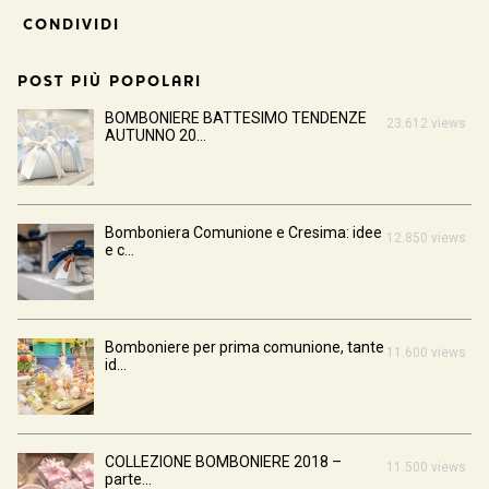
CONDIVIDI
POST PIÙ POPOLARI
BOMBONIERE BATTESIMO TENDENZE
23.612 views
AUTUNNO 20...
Bomboniera Comunione e Cresima: idee
12.850 views
e c...
Bomboniere per prima comunione, tante
11.600 views
id...
COLLEZIONE BOMBONIERE 2018 –
11.500 views
parte...