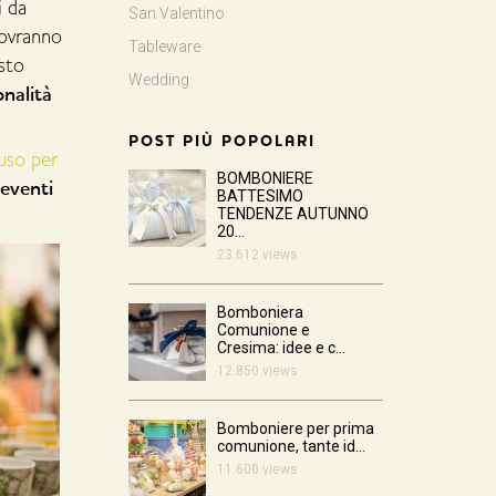
i da
San Valentino
dovranno
Tableware
sto
Wedding
onalità
POST PIÙ POPOLARI
uso per
BOMBONIERE
 eventi
BATTESIMO
TENDENZE AUTUNNO
20...
23.612 views
Bomboniera
Comunione e
Cresima: idee e c...
12.850 views
Bomboniere per prima
comunione, tante id...
11.600 views