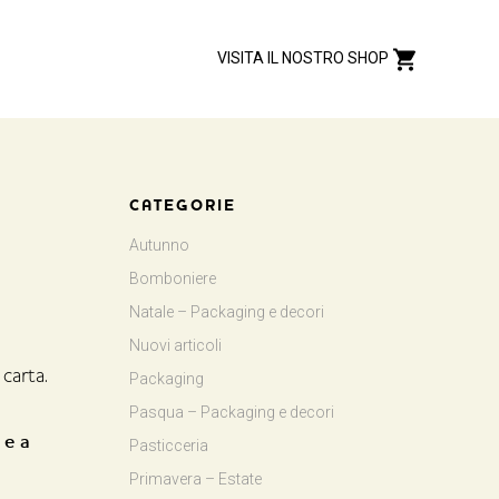
VISITA IL NOSTRO SHOP
CATEGORIE
Autunno
Bomboniere
Natale – Packaging e decori
Nuovi articoli
carta.
Packaging
Pasqua – Packaging e decori
 e a
Pasticceria
Primavera – Estate