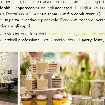
per adulti, una laurea, una ricorrenza in famiglia, gli aspett
ddobbi
apparecchiatura
accessori.
, l’
e gli
Tutti gli aspetti 
un tema
filo conduttore.
tto, l’evento dovrà avere
o un
Que
party creativo e piacevole
tocco di pers
are un
. Dando un
ionare gli ospiti
.
ostro sito internet le sezioni
articoli per feste
,
prodotti mono
articoli professionali
party, feste,
nti
per l’organizzazione di