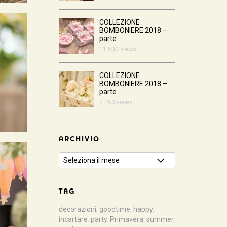
COLLEZIONE
BOMBONIERE 2018 –
parte...
11.500 views
COLLEZIONE
BOMBONIERE 2018 –
parte...
7.450 views
ARCHIVIO
TAG
decorazioni
,
goodtime
,
happy
,
incartare
,
party
,
Primavera
,
summer
,