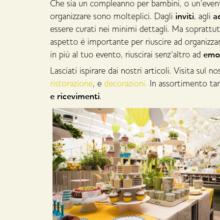
Che sia un compleanno per bambini, o un’evento 
inviti
a
organizzare sono molteplici. Dagli
, agli
essere curati nei minimi dettagli. Ma soprattu
aspetto è importante per riuscire ad organizz
emoz
in più al tuo evento, riuscirai senz’altro ad
Lasciati ispirare dai nostri articoli. Visita sul n
ristorazione
, e
decorazioni.
In assortimento ta
e ricevimenti
.