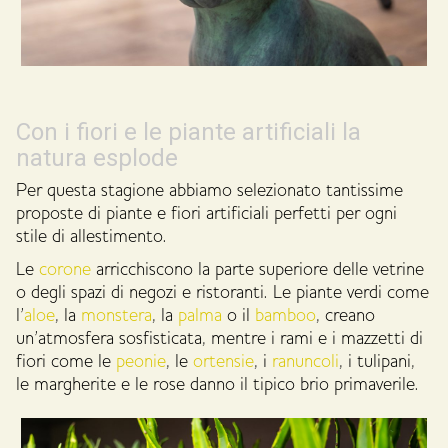
Con i fiori e le piante artificiali la
natura esplode
Per questa stagione abbiamo selezionato tantissime
proposte di piante e fiori artificiali perfetti per ogni
stile di allestimento.
Le
corone
arricchiscono la parte superiore delle vetrine
o degli spazi di negozi e ristoranti. Le piante verdi come
l’
aloe
, la
monstera
, la
palma
o il
bamboo
, creano
un’atmosfera sosfisticata, mentre i rami e i mazzetti di
fiori come le
peonie
, le
ortensie
, i
ranuncoli
, i tulipani,
le margherite e le rose danno il tipico brio primaverile.