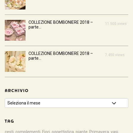
COLLEZIONE BOMBONIERE 2018 –
11.500 views
parte...
COLLEZIONE BOMBONIERE 2018 –
7.450 views
parte...
ARCHIVIO
TAG
cesti
,
complementi
,
Fiori
,
oggettistica
,
piante
,
Primavera
,
vasi
,