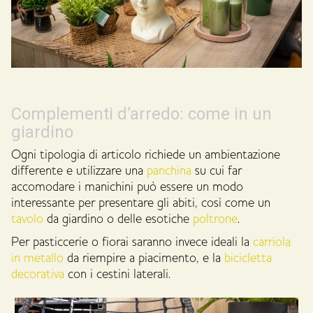
Complementi d’arredo: come in un
giardino
Ogni tipologia di articolo richiede un ambientazione
differente e utilizzare una
panchina
su cui far
accomodare i manichini può essere un modo
interessante per presentare gli abiti, così come un
tavolo
da giardino o delle esotiche
poltrone
.
Per pasticcerie o fiorai saranno invece ideali la
carriola
in metallo
da riempire a piacimento, e la
bicicletta
decorativa
con i cestini laterali.