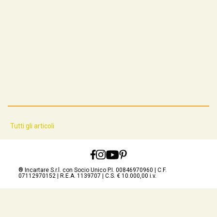
Tutti gli articoli
® Incartare S.r.l. con Socio Unico P.I. 00846970960 | C.F.
07112970152 | R.E.A. 1139707 | C.S. € 10.000,00 i.v.