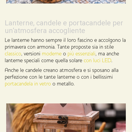
Lanterne, candele e portacandele per
un’atmosfera accogliente
Le lanterne hanno sempre il loro fascino e accolgono la
primavera con armonia. Tante proposte sia in stile
classico
, versioni
moderne
o
più essenziali
, ma anche
lanterne speciali come quella solare
con luci LED
.
Anche le candele creano atmosfera e si sposano alla
perfezione con le tante lanterne o con i bellissimi
portacandela in vetro
o metallo.