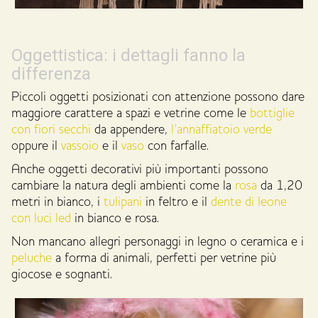
Oggettistica: i dettagli fanno la
differenza
Piccoli oggetti posizionati con attenzione possono dare
maggiore carattere a spazi e vetrine come le
bottiglie
con fiori secchi
da appendere,
l’annaffiatoio verde
oppure il
vassoio
e il
vaso
con farfalle.
Anche oggetti decorativi più importanti possono
cambiare la natura degli ambienti come la
rosa
da 1,20
metri in bianco, i
tulipani
in feltro e il
dente di leone
con luci led
in bianco e rosa.
Non mancano allegri personaggi in legno o ceramica e i
peluche
a forma di animali, perfetti per vetrine più
giocose e sognanti.