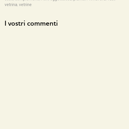
vetrina
,
vetrine
I vostri commenti