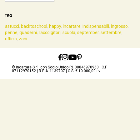
TAG
astucci
,
backtoschool
,
happy
,
incartare
,
indispensabili
,
ingrosso
,
penne
,
quaderni
,
raccolgitori
,
scuola
,
september
,
settembre
,
ufficio
,
zani
® Incartare S.r.l. con Socio Unico P.I. 00846970960 | C.F.
07112970152 | R.E.A. 1139707 | C.S. € 10.000,00 i.v.