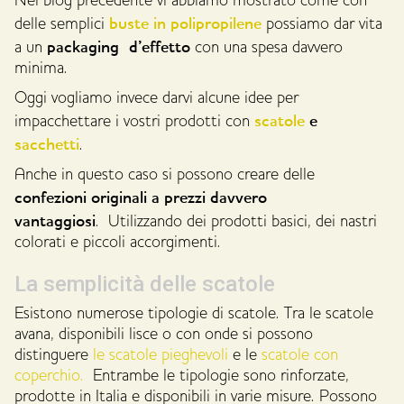
Nel blog precedente vi abbiamo mostrato come con
buste in polipropilene
delle semplici
possiamo dar vita
packaging d’effetto
a un
con una spesa davvero
minima.
Oggi vogliamo invece darvi alcune idee per
scatole
e
impacchettare i vostri prodotti con
sacchetti
.
Anche in questo caso si possono creare delle
confezioni originali a prezzi davvero
vantaggiosi
. Utilizzando dei prodotti basici, dei nastri
colorati e piccoli accorgimenti.
La semplicità delle scatole
Esistono numerose tipologie di scatole. Tra le scatole
avana, disponibili lisce o con onde si possono
distinguere
le scatole pieghevoli
e le
scatole con
coperchio.
Entrambe le tipologie sono rinforzate,
prodotte in Italia e disponibili in varie misure. Possono