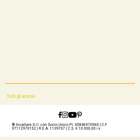
Tutti gli articoli
® Incartare S.r.l. con Socio Unico P.I. 00846970960 | C.F.
07112970152 | R.E.A. 1139707 | C.S. € 10.000,00 i.v.