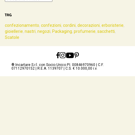
TAG
confezionamento
,
confezioni
,
cordini
,
decorazioni
,
erboristerie
,
gioiellerie
,
nastri
,
negozi
,
Packaging
,
profumerie
,
sacchetti
,
Scatole
® Incartare S.r.l. con Socio Unico P.I. 00846970960 | C.F.
07112970152 | R.E.A. 1139707 | C.S. € 10.000,00 i.v.