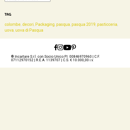
TAG
colombe
,
decori
,
Packaging
,
pasqua
,
pasqua 2019
,
pasticceria
,
uova
,
uova di Pasqua
® Incartare S.r.l. con Socio Unico P.I. 00846970960 | C.F.
07112970152 | R.E.A. 1139707 | C.S. € 10.000,00 i.v.